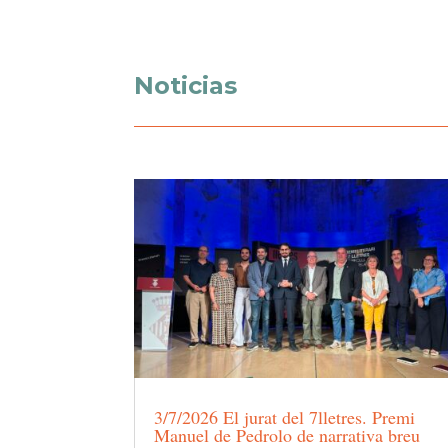
Noticias
3/7/2026 El jurat del 7lletres. Premi
Manuel de Pedrolo de narrativa breu