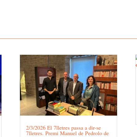
2/3/2026 El 7lletres passa a dir-se
7lletres. Premi Manuel de Pedrolo de