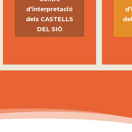
d’interpretació
d’
dels CASTELLS
de
DEL SIÓ