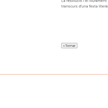
La resolució i el lliurament
transcurs d’una festa literàr
« Tornar
drolo de narrativa breu ha declarat deserta la 21a edició del c
 dels relats presentats, el nivell d'excel·lència que exigeix un 