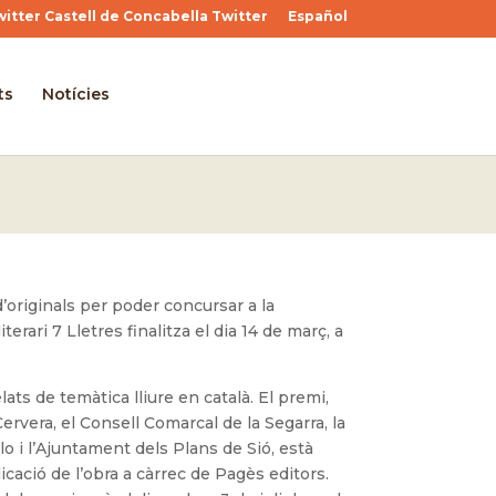
Twitter
Español
ts
Notícies
’originals per poder concursar a la
terari 7 Lletres finalitza el dia 14 de març, a
elats de temàtica lliure en català. El premi,
ervera, el Consell Comarcal de la Segarra, la
 i l’Ajuntament dels Plans de Sió, està
icació de l’obra a càrrec de Pagès editors.