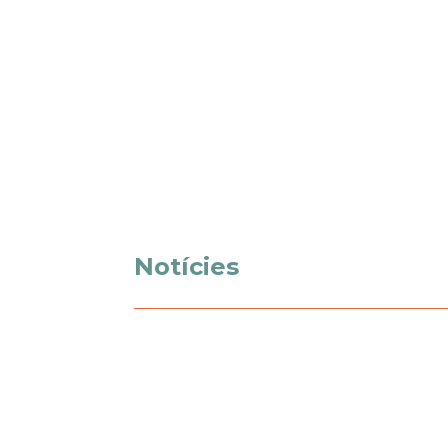
Notícies
El jurat del 7lletres. Premi Manuel de Pe
originals presentats reunia, en el conjunt