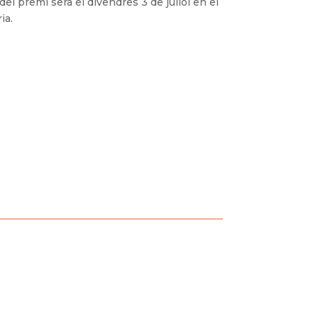
 del premi serà el divendres 3 de juliol en el
ia.
ertamen en considerar que cap dels
dels premis de...