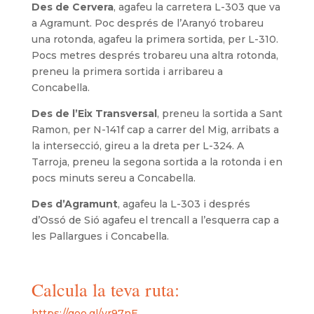
Des de Cervera
, agafeu la carretera L-303 que va
a Agramunt. Poc després de l’Aranyó trobareu
una rotonda, agafeu la primera sortida, per L-310.
Pocs metres després trobareu una altra rotonda,
preneu la primera sortida i arribareu a
Concabella.
Des de l’Eix Transversal
, preneu la sortida a Sant
Ramon, per N-141f cap a carrer del Mig, arribats a
la intersecció, gireu a la dreta per L-324. A
Tarroja, preneu la segona sortida a la rotonda i en
pocs minuts sereu a Concabella.
Des d’Agramunt
, agafeu la L-303 i després
d’Ossó de Sió agafeu el trencall a l’esquerra cap a
les Pallargues i Concabella.
Calcula la teva ruta:
https://goo.gl/vr97nE