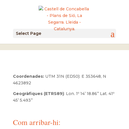
El Castell / Com arribar-hi
Select Page
Coordenades:
UTM 31N (ED50): E 353648, N
4623892
Geogràfiques (ETRS89)
: Lon. 1º 14’ 18.86’’ Lat. 41º
45’ 5.493’’
Com arribar-hi: