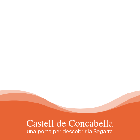
El Consell Comarcal de la Segarra, la Paeria
de Cervera, l’Ajuntament dels Plans de Sió i
l’Ajuntament de Tàrrega convoquen la 21a
edició del premi 7lletres, que premiarà un
recull de set relats de temàtica lliure escrits
en català. El termini de lliurament...
Castell de Concabella
una porta per descobrir la Segarra