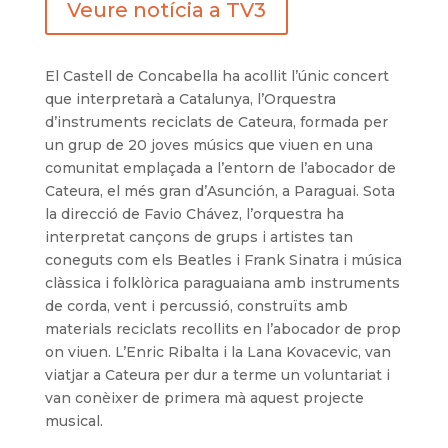
Veure notícia a TV3
El Castell de Concabella ha acollit l’únic concert
que interpretarà a Catalunya, l’Orquestra
d’instruments reciclats de Cateura, formada per
un grup de 20 joves músics que viuen en una
comunitat emplaçada a l’entorn de l’abocador de
Cateura, el més gran d’Asunción, a Paraguai. Sota
la direcció de Favio Chávez, l’orquestra ha
interpretat cançons de grups i artistes tan
coneguts com els Beatles i Frank Sinatra i música
clàssica i folklòrica paraguaiana amb instruments
de corda, vent i percussió, construïts amb
materials reciclats recollits en l’abocador de prop
on viuen. L’Enric Ribalta i la Lana Kovacevic, van
viatjar a Cateura per dur a terme un voluntariat i
van conèixer de primera mà aquest projecte
musical.