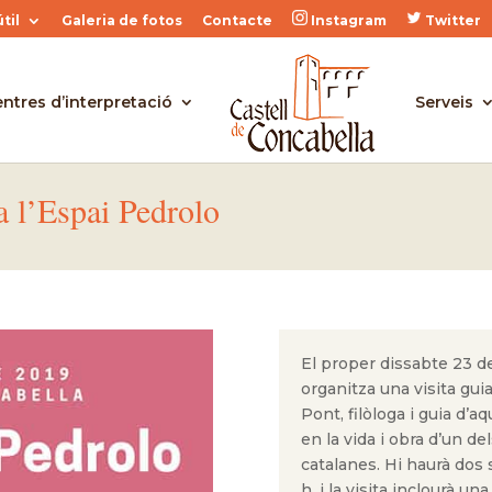
til
Galeria de fotos
Contacte
Instagram
Twitter
ntres d’interpretació
Serveis
a l’Espai Pedrolo
El proper dissabte 23 de
organitza una visita gui
Pont, filòloga i guia d’a
en la vida i obra d’un de
catalanes. Hi haurà dos s
h, i la visita inclourà u