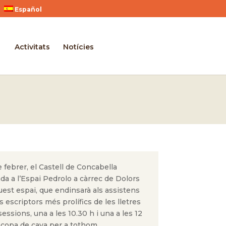
Español
Activitats
Notícies
 febrer, el Castell de Concabella
ada a l’Espai Pedrolo a càrrec de Dolors
quest espai, que endinsarà als assistens
ls escriptors més prolífics de les lletres
essions, una a les 10.30 h i una a les 12
na copa de cava per a tothom.