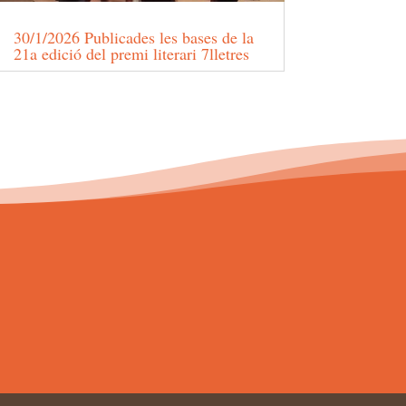
30/1/2026 Publicades les bases de la
21a edició del premi literari 7lletres