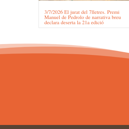
3/7/2026 El jurat del 7lletres. Premi
Manuel de Pedrolo de narrativa breu
declara deserta la 21a edició