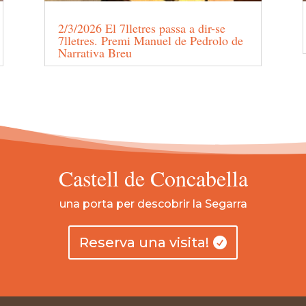
2/3/2026 El 7lletres passa a dir-se
7lletres. Premi Manuel de Pedrolo de
Narrativa Breu
Castell de Concabella
una porta per descobrir la Segarra
Reserva una visita!