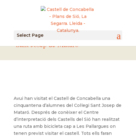
12/06/2019 Visita del Col·legi
Select Page
Sant Josep de Mataró
Avui han visitat el Castell de Concabella una
cinquantena d’alumnes del Col·legi Sant Josep de
Mataró. Després de conèixer el Centre
d’interpretació dels Castells del Sió han realitzat
una ruta amb bicicleta cap a Les Pallargues on
tenen previst visitar el castell. Tots ells faran