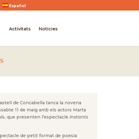
Español
Activitats
Notícies
ls
astell de Concabella tanca la novena
issabte 11 de maig amb els actors Marta
als, que presenten l’espectacle
Instants
pectacle de petit format de poesia