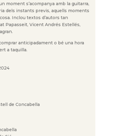
lgun moment s’acompanya amb la guitarra,
eoria dels instants previs, aquells moments
osa. Inclou textos d’autors tan
t Papasseit, Vicent Andrés Estellés,
agran.
comprar anticipadament o bé una hora
rt a taquilla.
 2024
tell de Concabella
ncabella