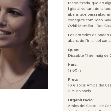
teatralitzada, que en a
i gira al voltant de la t
abans que passi alguna c
coneguts com Joan Salva
Ovidi Montllor i Roc Cas
Les entrades es poden 
abans de l’inici del conce
Quan:
Dissabte 11 de maig de
Hora:
19.00 h
Preu:
10 € socis Amics del Cas
15 € no socis
Organització
:
Amics del Castell de Co