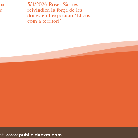
ba
5/4/2026 Roser Sàrries
la
reivindica la força de les
dones en l’exposició ‘El cos
com a territori’
nt:
www.publicidadxm.com