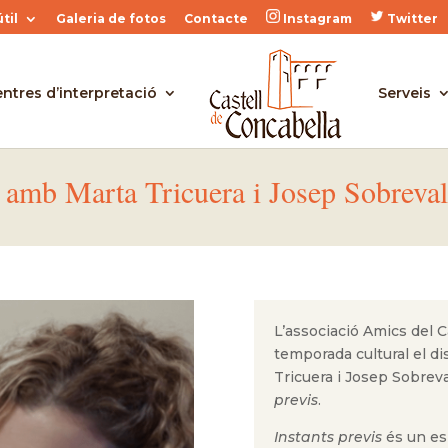
til
Galeria de fotos
Contacte
Instagram
Twitter
ntres d’interpretació
Serveis
s' amb Marta Tricuera i Josep Sobreva
L’associació Amics del C
temporada cultural el d
Tricuera i Josep Sobrev
previs
.
Instants previs
és un es