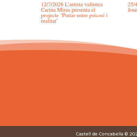
12/7/2026 L’artista vallenca
25/4
Carina Miras presenta el
Jos
projecte ‘Pintar entre psicosi i
realitat’
Castell de Concabella © 2