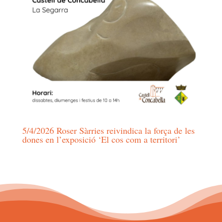
5/4/2026 Roser Sàrries reivindica la força de les
dones en l’exposició ‘El cos com a territori’