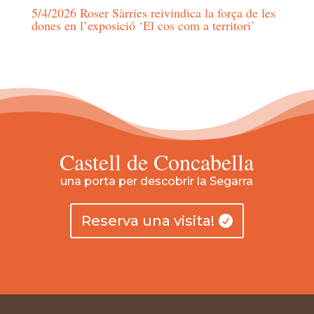
5/4/2026 Roser Sàrries reivindica la força de les
dones en l’exposició ‘El cos com a territori’
Castell de Concabella
una porta per descobrir la Segarra
Reserva una visita!