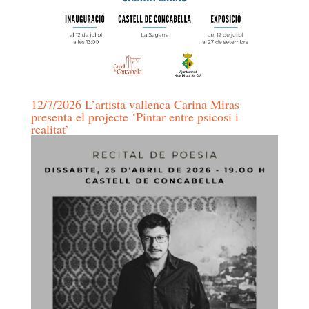
12/7/2026 L’artista vallenca Carina Miras
presenta el projecte ‘Pintar entre psicosi i
realitat’