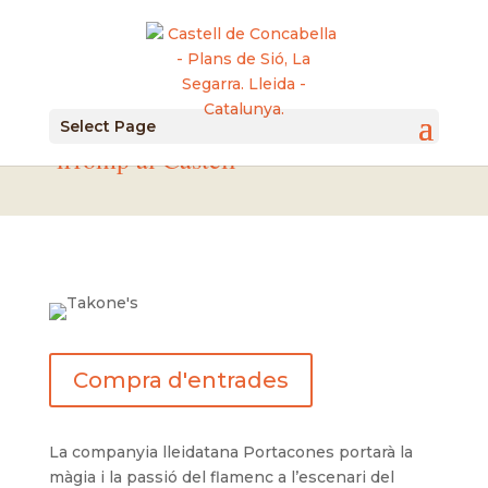
27/4/2024 La màgia del flamenc
Select Page
irromp al Castell
Compra d'entrades
La companyia lleidatana Portacones portarà la
màgia i la passió del flamenc a l’escenari del