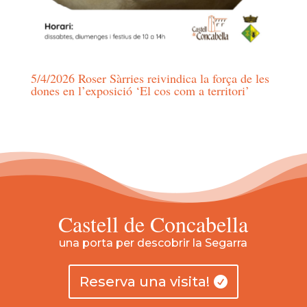
5/4/2026 Roser Sàrries reivindica la força de les
dones en l’exposició ‘El cos com a territori’
Castell de Concabella
una porta per descobrir la Segarra
Reserva una visita!