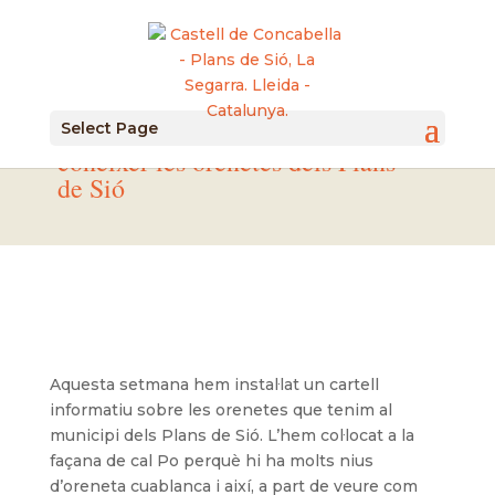
14/05/2021 Un cartell dona a
Select Page
conèixer les orenetes dels Plans
de Sió
Aquesta setmana hem instal·lat un cartell
informatiu sobre les orenetes que tenim al
municipi dels Plans de Sió. L’hem col·locat a la
façana de cal Po perquè hi ha molts nius
d’oreneta cuablanca i així, a part de veure com