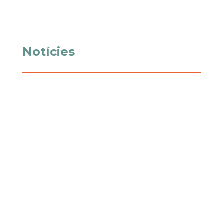
Notícies
El jurat del 7lletres. Premi Manuel de
Pedrolo de narrativa breu ha declarat
deserta la 21a edició del certamen en